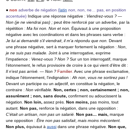
●
non
adverbe de négation
(
latin
non
, non, ne… pas, en position
accentuée)
Indique une réponse négative :
Viendrez-vous ? —
Non (je ne viendrai pas)
;
peut être renforcé par un adverbe, par la
répétition :
Ma foi non.
Non et non.
Équivaut à une proposition
négative avec les coordinations et dans les phrases sans verbe :
Je lui ai demandé s'il viendrait
,
il m'a répondu que non.
Devant
une phrase négative, sert à marquer fortement la négation :
Non
,
je ne suis pas malade.
Joint à une interrogative, exprime
l'impatience :
Venez-vous ? Non ?
Sur un ton interrogatif, marque
l'étonnement, le refus provisoire de croire à ce qui vient d'être dit :
Il n'est pas arrivé. — Non ?
Familier.
Avec une phrase exclamative,
indique l'étonnement, l'indignation :
Ah non
,
vous ne sortirez pas !
Devant un participe ou un adjectif, en constitue la négation, le
contraire :
Non vérifiable.
Non, certes ; non, certainement ; non,
assurément ; non, sans doute,
confirment ou adoucissent la
négation.
Non loin,
assez près.
Non moins,
pas moins, tout
autant.
Non pas,
renforce la négation, dans une opposition :
C'était un artisan
,
non pas un salarié.
Non pas… mais,
marque
une opposition :
Être non pas satisfait
,
mais moins mécontent.
Non plus,
équivaut à
aussi
dans une phrase négative.
Non que,