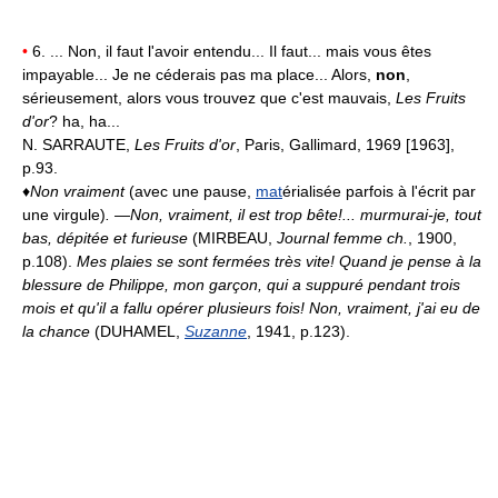
•
6. ... Non, il faut l'avoir entendu... Il faut... mais vous êtes
impayable... Je ne céderais pas ma place... Alors,
non
,
sérieusement, alors vous trouvez que c'est mauvais,
Les Fruits
d'or
? ha, ha...
N. SARRAUTE,
Les Fruits d'or
, Paris, Gallimard, 1969 [1963],
p.93.
♦
Non vraiment
(avec une pause,
mat
érialisée parfois à l'écrit par
une virgule)
.
—Non, vraiment, il est trop bête!... murmurai-je, tout
bas, dépitée et furieuse
(MIRBEAU,
Journal femme ch.
, 1900,
p.108).
Mes plaies se sont fermées très vite! Quand je pense à la
blessure de Philippe, mon garçon, qui a suppuré pendant trois
mois et qu'il a fallu opérer plusieurs fois! Non, vraiment, j'ai eu de
la chance
(DUHAMEL,
Suzanne
, 1941, p.123).