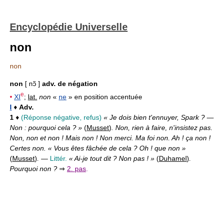
Encyclopédie Universelle
non
non
non
[ nɔ̃ ]
adv. de négation
e
•
XI
;
lat.
non
«
ne
» en position accentuée
I
♦
Adv.
1
♦
(Réponse négative, refus)
« Je dois bien t'ennuyer, Spark ? —
Non : pourquoi cela ? »
(
Musset
)
. Non, rien à faire, n'insistez pas.
Non, non et non ! Mais non ! Non merci. Ma foi non. Ah ! ça non !
Certes non. « Vous êtes fâchée de cela ? Oh ! que non »
(
Musset
)
.
—
Littér.
« Ai-je tout dit ? Non pas ! »
(
Duhamel
)
.
Pourquoi non ?
⇒
2. pas
.