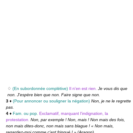
♢
(En subordonnée complétive)
Il n'en est rien.
Je vous dis que
non. J'espère bien que non. Faire signe que non.
3
♦
(Pour annoncer ou souligner la négation)
Non, je ne le regrette
pas.
4
♦
Fam. ou pop.
Exclamatif, marquant l'indignation, la
protestation.
Non, par exemple ! Non, mais ! Non mais des fois,
non mais dites-donc, non mais sans blague ! « Non mais,
regardez-moi comme c'est fringué ! »
(
Aragon
)
.