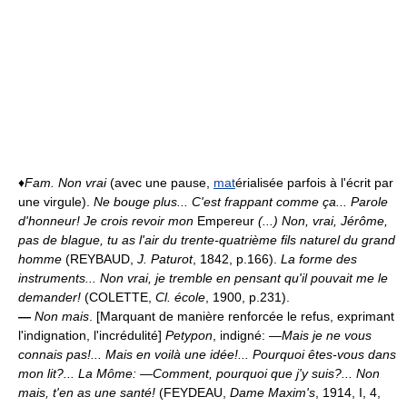
♦
Fam.
Non vrai
(avec une pause,
mat
érialisée parfois à l'écrit par
une virgule).
Ne bouge plus... C'est frappant comme ça... Parole
d'honneur! Je crois revoir mon
Empereur
(...) Non, vrai, Jérôme,
pas de blague, tu as l'air du trente-quatrième fils naturel du grand
homme
(REYBAUD,
J. Paturot
, 1842, p.166).
La forme des
instruments... Non vrai, je tremble en pensant qu'il pouvait me le
demander!
(COLETTE,
Cl. école
, 1900, p.231).
—
Non mais
. [Marquant de manière renforcée le refus, exprimant
l'indignation, l'incrédulité]
Petypon
, indigné:
—Mais je ne vous
connais pas!... Mais en voilà une idée!... Pourquoi êtes-vous dans
mon lit?... La Môme: —Comment, pourquoi que j'y suis?... Non
mais, t'en as une santé!
(FEYDEAU,
Dame Maxim's
, 1914, I, 4,