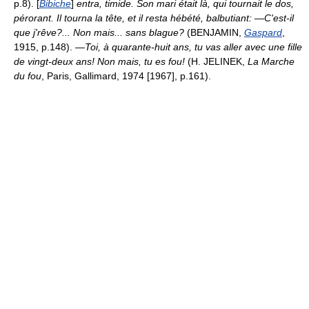
p.8). [
Bibiche
]
entra, timide. Son mari était là, qui tournait le dos,
pérorant. Il tourna la tête, et il resta hébété, balbutiant: —C'est-il
que j'rêve?... Non mais... sans blague?
(BENJAMIN,
Gaspard
,
1915, p.148).
—Toi, à quarante-huit ans, tu vas aller avec une fille
de vingt-deux ans! Non mais, tu es fou!
(H. JELINEK,
La Marche
du fou
, Paris, Gallimard, 1974 [1967], p.161).