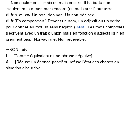
||
Non seulement... mais ou mais encore. Il fut battu non
seulement sur mer, mais encore (ou mais aussi) sur terre.
rII./r
n.
m.
inv.
Un non, des non. Un non très sec.
rIII/r
(En composition.) Devant un nom, un adjectif ou un verbe
pour donner au mot un sens négatif. (
Rem
.: Les mots composés
s'écrivent avec un trait d'union mais en fonction d'adjectif ils n'en
prennent pas.) Non-activité. Non recevable.
⇒NON, adv.
I.
—[Comme équivalent d'une phrase négative]
A.
—[Récuse un énoncé positif ou refuse l'état des choses en
situation discursive]