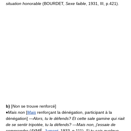
situation honorable
(BOURDET,
Sexe faible
, 1931, III, p.421).
b)
[
Non
se trouve renforcé]
♦
Mais non
[
Mais
renforçant la dénégation, participant à la
dénégation]
—Alors, tu le défends? Et cette sale gamine qui riait
de se sentir tripotée, tu la défends? —Mais non, j'essaie de
comprendre
(AYMÉ,
Jument
, 1933, p.111).
Si tu sais quelque