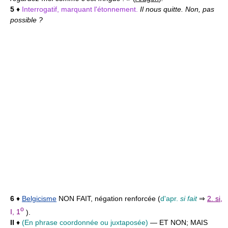
5
♦
Interrogatif, marquant l'étonnement.
Il nous quitte. Non, pas
possible ?
6
♦
Belgicisme
NON FAIT,
négation renforcée (
d'apr.
si fait
⇒
2. si,
o
I, 1
).
II
♦
(En phrase coordonnée ou juxtaposée)
— ET NON; MAIS