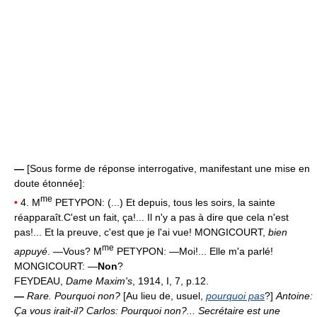
—
[Sous forme de réponse interrogative, manifestant une mise en
doute étonnée]:
me
•
4. M
PETYPON: (...) Et depuis, tous les soirs, la sainte
réapparaît.C'est un fait, ça!... Il n'y a pas à dire que cela n'est
pas!... Et la preuve, c'est que je l'ai vue! MONGICOURT,
bien
me
appuyé
. —Vous? M
PETYPON: —Moi!... Elle m'a parlé!
MONGICOURT: —
Non
?
FEYDEAU,
Dame Maxim's
, 1914, I, 7, p.12.
—
Rare.
Pourquoi non?
[Au lieu de, usuel,
pourquoi pas
?]
Antoine:
Ça vous irait-il? Carlos: Pourquoi non?... Secrétaire est une