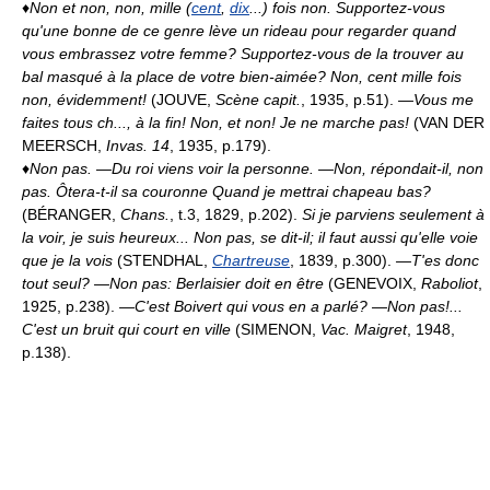
♦
Non et non, non, mille (
cent
,
dix
...) fois non.
Supportez-vous
qu'une bonne de ce genre lève un rideau pour regarder quand
vous embrassez votre femme? Supportez-vous de la trouver au
bal masqué à la place de votre bien-aimée? Non, cent mille fois
non, évidemment!
(JOUVE,
Scène capit.
, 1935, p.51).
—Vous me
faites tous ch..., à la fin! Non, et non!
Je ne marche pas!
(VAN DER
MEERSCH,
Invas. 14
, 1935, p.179).
♦
Non pas.
—Du roi viens voir la personne. —Non, répondait-il, non
pas. Ôtera-t-il sa couronne Quand je mettrai chapeau bas?
(BÉRANGER,
Chans.
, t.3, 1829, p.202).
Si je parviens seulement à
la voir, je suis heureux... Non pas, se dit-il; il faut aussi qu'elle voie
que je la vois
(STENDHAL,
Chartreuse
, 1839, p.300).
—T'es donc
tout seul? —Non pas: Berlaisier doit en être
(GENEVOIX,
Raboliot
,
1925, p.238).
—C'est Boivert qui vous en a parlé? —Non pas!...
C'est un bruit qui court en ville
(SIMENON,
Vac. Maigret
, 1948,
p.138).