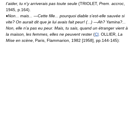
t'aider, tu n'y arriverais pas toute seule
(TRIOLET,
Prem. accroc
,
1945, p.164).
♦
Non... mais...
—Cette fille... pourquoi diable s'est-elle sauvée si
vite? On aurait dit que je lui avais fait peur! (...) —Ah? Yamina?...
Non, elle n'a pas eu peur. Mais, tu sais, quand un étranger vient à
la maison, les femmes, elles ne peuvent rester
(
Cl
. OLLIER,
La
Mise en scène
, Paris, Flammarion, 1982 [1958], pp.144-145):