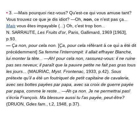
•
3. —Mais pourquoi riez-vous? Qu'est-ce qui vous amuse tant?
Vous trouvez ce que je dis idiot? —Oh,
non
, ce n'est pas ça...
Mais
vous êtes impayable (...) Oh, c'est trop bon...
N. SARRAUTE,
Les Fruits d'or
, Paris, Gallimard, 1969 [1963],
p.93.
—
Ça non, pour cela non.
[
Ça, pour cela
référant à ce qui a été dit
précédemment]
Sa femme l'interrompit: il allait effrayer Blanche,
lui monter la tête... —Ah! pour cela non, rassurez-vous: il ne ruine
pas ses neveux; il paraît que la pauvre petite ne fait pas gras tous
les jours...
(MAURIAC,
Myst. Frontenac
, 1933, p.42).
Sous
prétexte qu'il a été un foutriquet de petit capitaine de cavalerie,
avec ses bottes payées par papa, avec sa croix de guerre payée
par papa, comme le reste... —Ah ça non. Je ne permettrai pas!
s'écria François. Ma blessure aussi tu l'as payée, peut-être?
(DRUON,
Gdes fam.
, t.2, 1948, p.37).