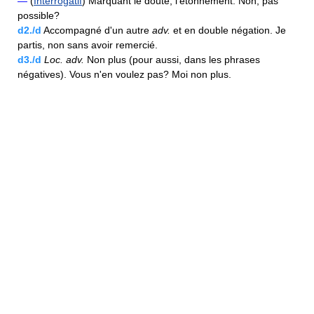
—
(
Interrogatif
) Marquant le doute, l'étonnement. Non, pas
possible?
d2./d
Accompagné d'un autre
adv.
et en double négation. Je
partis, non sans avoir remercié.
d3./d
Loc.
adv.
Non plus (pour aussi, dans les phrases
négatives). Vous n'en voulez pas? Moi non plus.