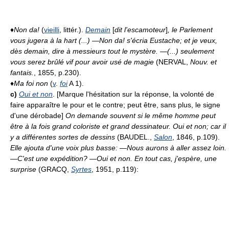
♦
Non da!
(
vieilli
, littér.).
Demain
[
dit l'escamoteur
]
, le Parlement
vous jugera à la hart (...) —Non da! s'écria Eustache; et je veux,
dès demain, dire à messieurs tout le mystère. —(...) seulement
vous serez brûlé vif pour avoir usé de magie
(NERVAL,
Nouv. et
fantais.
, 1855, p.230).
♦
Ma foi non
(
v
.
foi
A 1).
c)
Oui et non
. [Marque l'hésitation sur la réponse, la volonté de
faire apparaître le pour et le contre; peut être, sans plus, le signe
d'une dérobade]
On demande souvent si le même homme peut
être à la fois grand coloriste et grand dessinateur. Oui et non; car il
y a différentes sortes de dessins
(BAUDEL.,
Salon
, 1846, p.109).
Elle ajouta d'une voix plus basse: —Nous aurons à aller assez loin.
—C'est une expédition? —Oui et non. En tout cas, j'espère, une
surprise
(GRACQ,
Syrtes
, 1951, p.119):