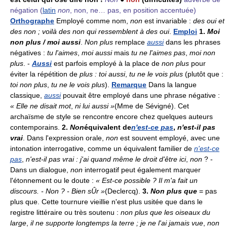
négation
(
latin
non
, non, ne… pas, en position accentuée)
Orthographe
Employé comme nom,
non
est invariable :
des oui et
des non ; voilà des non qui ressemblent à des oui
.
Emploi
1.
Moi
non plus / moi aussi
.
Non plus
remplace
aussi
dans les phrases
négatives :
tu l'aimes
,
moi aussi
mais
tu ne l'aimes pas
,
moi non
plus
. -
Aussi
est parfois employé à la place de
non plus
pour
éviter la répétition de
plus : toi aussi
,
tu ne le vois plus
(plutôt que :
toi non plus
,
tu ne le vois plus
).
Remarque
Dans la langue
classique,
aussi
pouvait être employé dans une phrase négative :
« Elle ne disait mot
,
ni lui aussi »
(Mme de Sévigné). Cet
archaïsme de style se rencontre encore chez quelques auteurs
contemporains.
2.
Non
équivalent de
n'est-ce pas
,
n'est-il pas
vrai
. Dans l'expression orale,
non
est souvent employé, avec une
intonation interrogative, comme un équivalent familier de
n'est-ce
pas
,
n'est-il pas vrai : j'ai quand même le droit d'être ici
,
non
? -
Dans un dialogue,
non
interrogatif peut également marquer
l'étonnement ou le doute :
« Est-ce possible ? Il m'a fait un
discours. - Non ? - Bien sÛr »
(Declercq).
3.
Non plus que
= pas
plus que. Cette tournure vieillie n'est plus usitée que dans le
registre littéraire ou très soutenu :
non plus que les oiseaux du
large
,
il ne supporte longtemps la terre ; je ne l'ai jamais vue
,
non