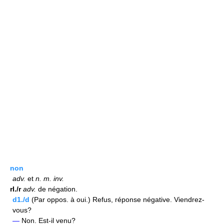
non
adv.
et
n.
m.
inv.
rI./r
adv.
de négation.
d1./d
(Par oppos. à oui.) Refus, réponse négative. Viendrez-
vous?
—
Non. Est-il venu?