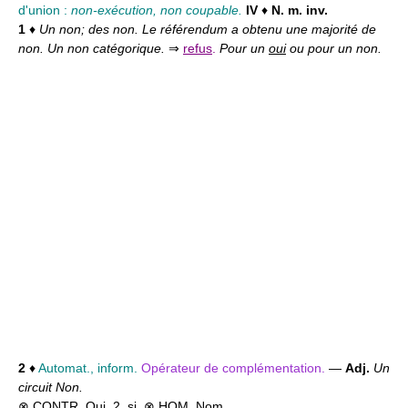
d'union :
non-exécution, non coupable.
IV
♦
N. m. inv.
1
♦
Un non; des non. Le référendum a obtenu une majorité de
non. Un non catégorique.
⇒
refus
.
Pour un
oui
ou pour un non.
2
♦
Automat., inform.
Opérateur de complémentation.
—
Adj.
Un
circuit Non.
⊗ CONTR.
Oui
,
2. si
. ⊗ HOM.
Nom.