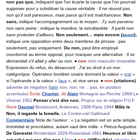
non pas que,
indiquent que l'on écarte la cause que l'on pourrait
supposer pour y substituer la cause véritable :
Il ne réussit pas
,
non qu'il soit paresseux
,
mais parce qu'il est malchanceux.
Non
sans,
indique l'accompagnement ou le moyen :
J'y suis parvenu
non sans peine
;
indique la manière, la simultanéité :
Il partit non
sans protester d'ailleurs.
Non seulement… mais encore (
aussi
),
indique une opposition entre deux membres de phrase ; pas
seulement, pas uniquement.
Ou non,
peut être employé
coordonné au terme opposé, pour marquer une alternative :
Il se
demandait s'il allait y aller ou non.
●
non
nom masculin invariable
Expression du refus, du désaccord :
J'ai eu droit à un non
catégorique.
Opérateur booléen unaire donnant la valeur «
vrai
»
si l'opérande a la valeur «
faux
», et vice versa. ●
non
(citations)
adverbe de négation
(
latin
non
, non, ne… pas, en position
accentuée)
Émile
Chartier
, dit
Alain
Mortagne-au-Perche 1868-Le
Vésinet 1951
Penser c'est dire non.
Propos sur la religion
P.U.F.
René
Daumal
Boulzicourt, Ardennes, 1908-Paris 1944
Mâle le
Non, il regarde la femelle.
Le Contre-ciel
Gallimard
Commentaire
Note de l'auteur : « La négation est un acte simple,
immédiat et procréateur, autant vaut dire mâle. » Petrus Augustus
De Genestet
Amsterdam 1829-Rozendaal 1861
Heureux et libre
est celui qui ose dire non !
Non
●
non
(difficultés)
adverbe de