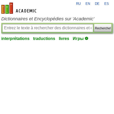
RU
EN
DE
ES
fr-academic.com
Dictionnaires et Encyclopédies sur 'Academic'
Recherche!
interprétations
traductions
livres
Игры ⚽