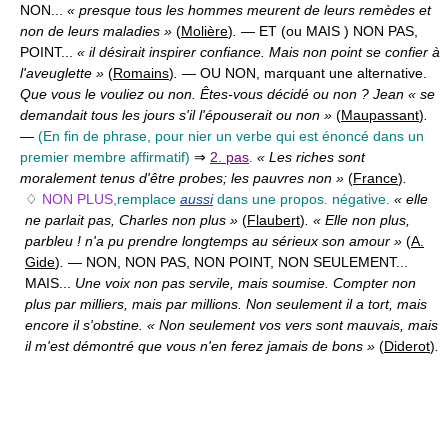
NON...
« presque tous les hommes meurent de leurs remèdes et
non de leurs maladies »
(
Molière
)
.
— ET (ou MAIS ) NON PAS,
POINT...
« il désirait inspirer confiance. Mais non point se confier à
l'aveuglette »
(
Romains
)
.
— OU NON,
marquant une alternative.
Que vous le vouliez ou non. Êtes-vous décidé ou non ? Jean « se
demandait tous les jours s'il l'épouserait ou non »
(
Maupassant
)
.
—
(En fin de phrase, pour nier un verbe qui est énoncé dans un
premier membre affirmatif)
⇒
2. pas
.
« Les riches sont
moralement tenus d'être probes; les pauvres non »
(
France
)
.
♢
NON PLUS,
remplace
aussi
dans une propos. négative.
« elle
ne parlait pas, Charles non plus »
(
Flaubert
)
. « Elle non plus,
parbleu ! n'a pu prendre longtemps au sérieux son amour »
(
A.
Gide
)
.
— NON, NON PAS, NON POINT, NON SEULEMENT...
MAIS...
Une voix non pas servile, mais soumise. Compter non
plus par milliers, mais par millions. Non seulement il a tort, mais
encore il s'obstine. « Non seulement vos vers sont mauvais, mais
il m'est démontré que vous n'en ferez jamais de bons »
(
Diderot
)
.