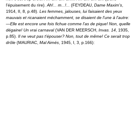
l'épuisement du rire).
Ah!... m...!...
(FEYDEAU,
Dame Maxim's
,
1914, II, 8, p.48).
Les femmes, jalouses, lui faisaient des yeux
mauvais et ricanaient méchamment, se disaient de l'une à l'autre:
—Elle est encore une fois fichue comme l'as de pique! Non, quelle
dégaine! Un vrai carnaval
(VAN DER MEERSCH,
Invas. 14
, 1935,
p.85).
Il ne veut pas t'épouser? Non, tout de même! Ce serait trop
drôle
(MAURIAC,
Mal Aimés
, 1945, I, 3, p.166):