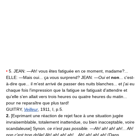
•
5. JEAN: —Ah! vous êtes fatiguée en ce moment, madame?...
ELLE: —Mais oui... ça vous surprend? JEAN: —
Oui et
non
... c'est-
à-dire que... il m'est arrivé de passer des nuits blanches... et j'ai eu
chaque fois l'impression que la fatigue se fatiguait d'attendre et
qu'elle s'en allait vers trois heures ou quatre heures du matin...
pour ne reparaître que plus tard!
GUITRY,
Veilleur
, 1911, I, p.5.
2.
[Exprimant une réaction de rejet face à une situation jugée
invraisemblable, totalement inattendue, ou bien inacceptable, voire
scandaleuse] Synon.
ce n'est pas possible.
—Ah! ah! ah! ah!... Ah!
non c'est trop drôle! Ah! ah! ah! ah!... Ah! ah! ah! ah!
(Dans