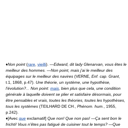
♦
Non point
(
rare
,
vieilli
).
—Edward, dit lady Glenarvan, vous êtes le
meilleur des hommes. —Non point, mais j'ai le meilleur des
équipages sur le meilleur des navires
(VERNE,
Enf. cap. Grant
,
t.1, 1868, p.47).
Une théorie, un système, une hypothèse,
l'évolution?... Non point:
mais
, bien plus que cela, une condition
générale à laquelle doivent se plier et satisfaire désormais, pour
être pensables et vrais, toutes les théories, toutes les hypothèses,
tous les systèmes
(TEILHARD DE CH.,
Phénom. hum.
, 1955,
p.242).
♦[Avec
que
exclamatif]
Que non! Que non pas!
—Ça sent bon le
frichti! Vous n'êtes pas fatigué de cuisiner tout le temps? —Que