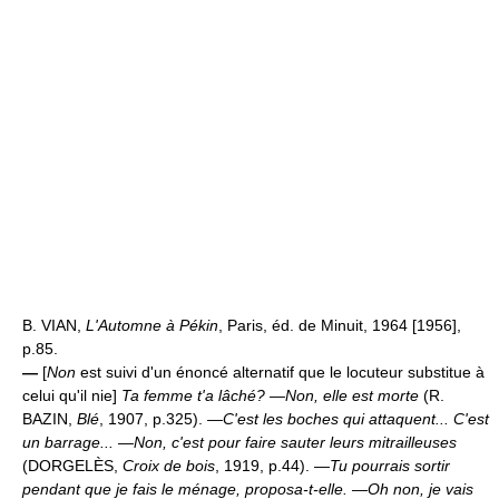
B. VIAN,
L'Automne à Pékin
, Paris, éd. de Minuit, 1964 [1956],
p.85.
—
[
Non
est suivi d'un énoncé alternatif que le locuteur substitue à
celui qu'il nie]
Ta femme t'a lâché? —Non, elle est morte
(R.
BAZIN,
Blé
, 1907, p.325).
—C'est les boches qui attaquent... C'est
un barrage... —Non, c'est pour faire sauter leurs mitrailleuses
(DORGELÈS,
Croix de bois
, 1919, p.44).
—Tu pourrais sortir
pendant que je fais le ménage, proposa-t-elle. —Oh non, je vais