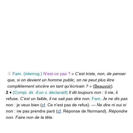
♢
Fam.
(interrog.)
N'est-ce pas ?
« C'est triste, non, de penser
que, si on devient un homme public, on ne peut plus être
complètement sincère en tant qu'écrivain ? »
(
Beauvoir
)
.
2
♦
(Compl. dir. d'un v. déclaratif)
Il dit toujours non :
il nie, il
refuse.
C'est un faible, il ne sait pas dire non.
Fam.
Je ne dis pas
non :
je veux bien (
cf
. Ce n'est pas de refus). —
Ne dire ni oui ni
non :
ne pas prendre parti (
cf
. Réponse de Normand).
Répondre
non. Faire non de la tête.