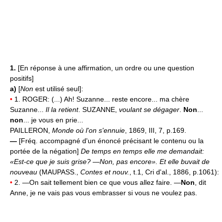
1.
[En réponse à une affirmation, un ordre ou une question
positifs]
a)
[
Non
est utilisé seul]:
•
1. ROGER: (...) Ah! Suzanne... reste encore... ma chère
Suzanne...
Il la retient
. SUZANNE,
voulant se dégager
.
Non
...
non
... je vous en prie...
PAILLERON,
Monde où l'on s'ennuie
, 1869, III, 7, p.169.
—
[Fréq. accompagné d'un énoncé précisant le contenu ou la
portée de la négation]
De temps en temps elle me demandait:
«Est-ce que je suis grise? —Non, pas encore». Et elle buvait de
nouveau
(MAUPASS.,
Contes et nouv.
, t.1, Cri d'al., 1886, p.1061):
•
2. —On sait tellement bien ce que vous allez faire. —
Non
, dit
Anne, je ne vais pas vous embrasser si vous ne voulez pas.