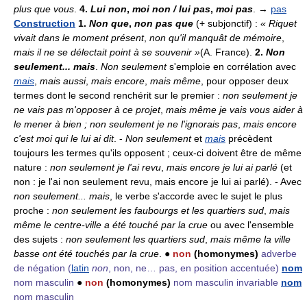
plus que vous
.
4.
Lui non
,
moi non / lui pas
,
moi pas
. →
pas
Construction
1.
Non que
,
non pas que
(+ subjonctif) :
« Riquet
vivait dans le moment présent
,
non qu'il manquât de mémoire
,
mais il ne se délectait point à se souvenir »
(A. France).
2.
Non
seulement... mais
.
Non seulement
s'emploie en corrélation avec
mais
,
mais aussi
,
mais encore
,
mais même
, pour opposer deux
termes dont le second renchérit sur le premier :
non seulement je
ne vais pas m'opposer à ce projet
,
mais même je vais vous aider à
le mener à bien ; non seulement je ne l'ignorais pas
,
mais encore
c'est moi qui le lui ai dit
. -
Non seulement
et
mais
précèdent
toujours les termes qu'ils opposent ; ceux-ci doivent être de même
nature :
non seulement je l'ai revu
,
mais encore je lui ai parlé
(et
non : je l'ai non seulement revu, mais encore je lui ai parlé). - Avec
non seulement... mais
, le verbe s'accorde avec le sujet le plus
proche :
non seulement les faubourgs et les quartiers sud
,
mais
même le centre-ville a été touché par la crue
ou avec l'ensemble
des sujets :
non seulement les quartiers sud
,
mais même la ville
basse ont été touchés par la crue
. ●
non
(homonymes)
adverbe
de négation
(
latin
non
, non, ne… pas, en position accentuée)
nom
nom masculin
●
non
(homonymes)
nom masculin invariable
nom
nom masculin